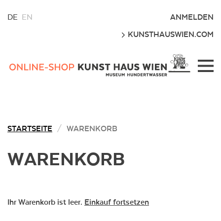
WÄHLEN
ANMELDEN
DE
EN
SIE
LOS
KUNSTHAUSWIEN.COM
EINE
SPRACHE
FÜR
Kunsthaus
DIESE
Wien
WEBSITE
Webshop
STARTSEITE
WARENKORB
WARENKORB
Ihr Warenkorb ist leer.
Einkauf fortsetzen