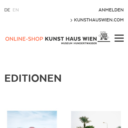
WÄHLEN
ANMELDEN
DE
EN
SIE
LOS
KUNSTHAUSWIEN.COM
EINE
SPRACHE
FÜR
Kunsthaus
DIESE
Wien
WEBSITE
Webshop
EDITIONEN