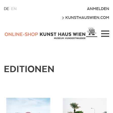
WÄHLEN
ANMELDEN
DE
EN
SIE
LOS
KUNSTHAUSWIEN.COM
EINE
SPRACHE
FÜR
Kunsthaus
DIESE
Wien
WEBSITE
Webshop
EDITIONEN