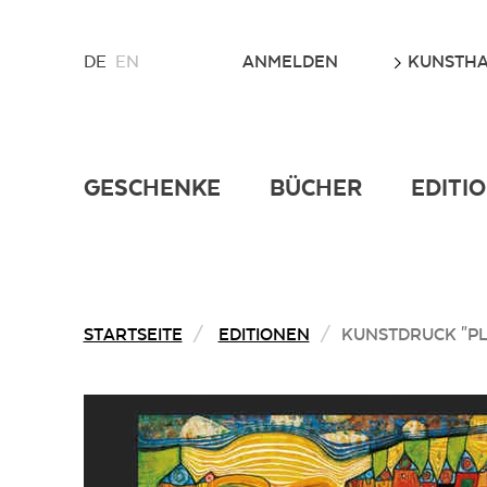
WÄHLEN
LOS
ANMELDEN
KUNSTHA
DE
EN
SIE
EINE
SPRACHE
FÜR
DIESE
GESCHENKE
BÜCHER
EDITI
WEBSITE
STARTSEITE
EDITIONEN
KUNSTDRUCK "PL