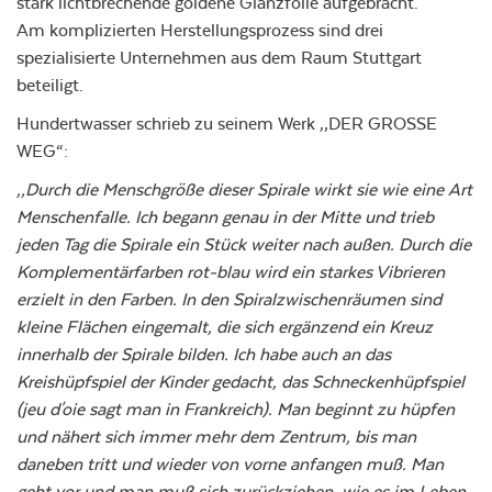
stark lichtbrechende goldene Glanzfolie aufgebracht.
Am komplizierten Herstellungsprozess sind drei
spezialisierte Unternehmen aus dem Raum Stuttgart
beteiligt.
Hundertwasser schrieb zu seinem Werk „DER GROSSE
WEG“:
„Durch die Menschgröße dieser Spirale wirkt sie wie eine Art
Menschenfalle. Ich begann genau in der Mitte und trieb
jeden Tag die Spirale ein Stück weiter nach außen. Durch die
Komplementärfarben rot-blau wird ein starkes Vibrieren
erzielt in den Farben. In den Spiralzwischenräumen sind
kleine Flächen eingemalt, die sich ergänzend ein Kreuz
innerhalb der Spirale bilden. Ich habe auch an das
Kreishüpfspiel der Kinder gedacht, das Schneckenhüpfspiel
(jeu d'oie sagt man in Frankreich). Man beginnt zu hüpfen
und nähert sich immer mehr dem Zentrum, bis man
daneben tritt und wieder von vorne anfangen muß. Man
geht vor und man muß sich zurückziehen, wie es im Leben