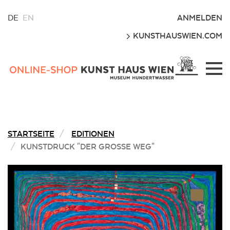
WÄHLEN
ANMELDEN
DE
EN
SIE
LOS
KUNSTHAUSWIEN.COM
EINE
SPRACHE
FÜR
Kunsthaus
DIESE
Wien
WEBSITE
Webshop
STARTSEITE
EDITIONEN
KUNSTDRUCK "DER GROSSE WEG"