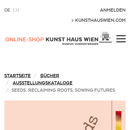
WÄHLEN
ANMELDEN
DE
EN
SIE
LOS
KUNSTHAUSWIEN.COM
EINE
SPRACHE
FÜR
Kunsthaus
DIESE
Wien
WEBSITE
Webshop
STARTSEITE
BÜCHER
AUSSTELLUNGSKATALOGE
SEEDS. RECLAIMING ROOTS, SOWING FUTURES